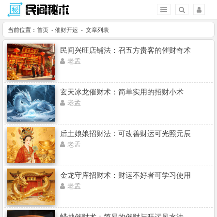
当前位置：
首页
-
催财开运
- 文章列表
民间兴旺店铺法：召五方贵客的催财奇术
老孟
玄天冰龙催财术：简单实用的招财小术
老孟
后土娘娘招财法：可改善财运可光照元辰
老孟
金龙守库招财术：财运不好者可学习使用
老孟
蜡烛催财术：简易的催财与旺运风水法