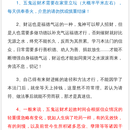
1、五鬼运财术需要在家里立坛（大概半平米左右），
每天供奉香火，介意的请勿扰或慎重结缘！
2、财运也是福德气运的一种，鬼神可以帮人招财，但
是人也需要多做功德以补充气运福德才行，否则催财就好比
无源之水，终究不能长久，反而为其所累。学习本法门的信
众，日常需要多行善积德、劝人为善、捐款放生……才能不
断增强自身福德气运，财运也才能如同黄河之水滚滚而来，
奔流不息，切记！
3、自己得有来财进账的途径和方法才行，不能因学了
本法门后，就坐等天上掉钱，这显然不符常理。若认为请
符、做法事后就能不劳而获，那才是真迷信。
4、一般来说，五鬼运财术起效时间会根据信众情况的
轻重缓急略有变化，犹如人生病了吃药一样，有的见效快，
有的则慢，以及前世今生所积诸多恶业、孽障等等诸因干