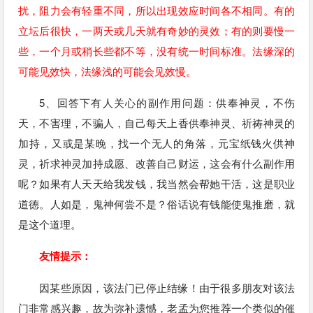
扰，阻力会有轻重不同，所以出现效应时间各不相同。有的
立坛后很快，一两天或几天就有奇妙的灵效；有的则要慢一
些，一个月或稍长些都不等，没有统一时间标准。法缘深的
可能见效快，法缘浅的可能会见效慢。
5、回答下有人关心的副作用问题：供奉神灵，不伤
天，不害理，不骗人，自己每天上香供奉神灵、祈祷神灵的
加持，又或是某晚，找一个无人的角落，元宝纸钱火供神
灵，祈求神灵加持成愿、改善自己财运，这会有什么副作用
呢？如果有人天天给我发钱，我当然会帮她干活，这是职业
道德。人如是，鬼神何尝不是？俗话说有钱能使鬼推磨，就
是这个道理。
友情提示：
因某些原因，该法门已停止结缘！由于很多朋友对该法
门非常感兴趣，故为弥补遗憾，老孟为您推荐一个类似的催