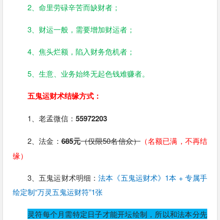
2、命里劳碌辛苦而缺财者；
3、财运一般，需要增加财运者；
4、焦头烂额，陷入财务危机者；
5、生意、业务始终无起色钱难赚者。
五鬼运财术结缘方式：
1、老孟微信：
55972203
2、法金：
685
元
（仅限50名信众）
（名额已满，不再结
缘）
3、五鬼运财术明细：
法本《五鬼运财术》1本 + 专属手
绘定制“万灵五鬼运财符”1张
灵符每个月需特定日子才能开坛绘制，所以和法本分先