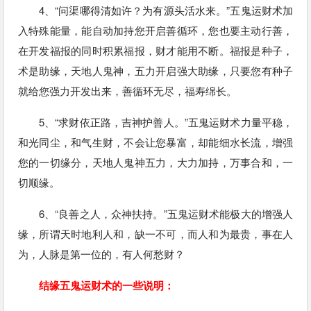
4、“问渠哪得清如许？为有源头活水来。”五鬼运财术加
入特殊能量，能自动加持您开启善循环，您也要主动行善，
在开发福报的同时积累福报，财才能用不断。福报是种子，
术是助缘，天地人鬼神，五力开启强大助缘，只要您有种子
就给您强力开发出来，善循环无尽，福寿绵长。
5、“求财依正路，吉神护善人。”五鬼运财术力量平稳，
和光同尘，和气生财，不会让您暴富，却能细水长流，增强
您的一切缘分，天地人鬼神五力，大力加持，万事合和，一
切顺缘。
6、“良善之人，众神扶持。”五鬼运财术能极大的增强人
缘，所谓天时地利人和，缺一不可，而人和为最贵，事在人
为，人脉是第一位的，有人何愁财？
结缘五鬼运财术的一些说明：