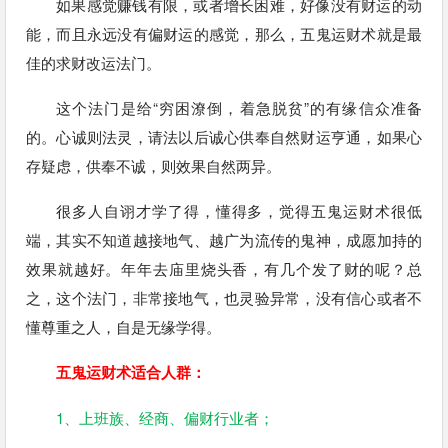
如果感觉赚钱有限，或者增长困难，好像没有财运的动
能，而且永远没有偏财运的感觉，那么，五鬼运财术就是最
佳的求财改运法门。
这个法门是给“穷困潦倒，着急脱贫”的有缘信众准备
的。心诚则法灵，请法以后诚心供奉自然财运亨通，如果心
存疑虑，供奉不诚，则效果自然两异。
很多人自诩才学了得，懂得多，觉得五鬼运财术很低
端，其实不知道越接地气、越广为流传的鬼神，成愿加持的
效果就越好。年年去庙里烧头香，有几个发了财的呢？总
之，这个法门，非常接地气，也灵验异常，没有信心或者不
懂尊重之人，自是无缘学得。
五鬼运财术适合人群：
1、上班族、经商、偏财行业者；