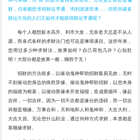
财，任谁都想求得财运亨通、鸿利滚滚而来……但世间诸多
财运欠佳的人们又如何才能获得财运亨通呢？
每个人都想薪水高升、利市大发，无奈老天总是不从人
愿，而各式各样的求财法门也可说是琳琅满目。这些年来，
您用过多少种求财法，效果如何？自己荷包几许？心知肚
明！大部分都是效果一般，聊胜于无！
招财的方法很多，以催动鬼神帮助招财最易见效，无时
不刻催动您身边的殊胜异缘。催动鬼神帮助招财，以您本身
的福德为根基，以催动善缘来开发福报，造成善循环，缘起
吉祥，一切吉祥。因为一切不吉都是缘分的违碍，而一切吉
祥都是顺缘。万事合和，天和地和人和鬼神和，大吉大利，
大吉大昌。无论您什么职业，通过何种方式求财，本质都是
靠顺缘求财。