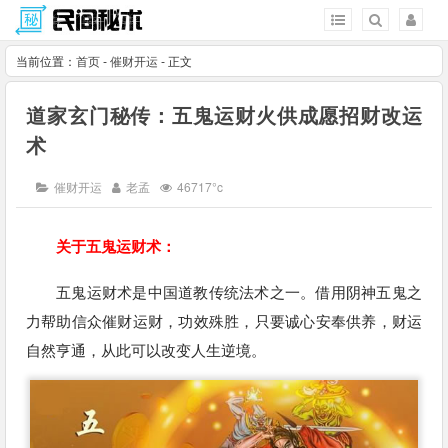
当前位置：
首页
-
催财开运
- 正文
道家玄门秘传：五鬼运财火供成愿招财改运
术
催财开运
老孟
46717°c
关于五鬼运财术：
五鬼运财术是中国道教传统法术之一。借用阴神五鬼之
力帮助信众催财运财，功效殊胜，只要诚心安奉供养，财运
自然亨通，从此可以改变人生逆境。