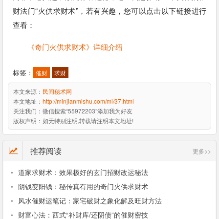
财法门“火供求财术”，若有兴趣，您可以点击以下链接进行
查看：
《奇门火供求财术》详细介绍
标签：
催财
求财
本文来源：
民间秘术网
本文地址：
http://minjianmishu.com/mi/37.html
关注我们：
微信搜索“55972203”添加我为好友
版权声明：
如无特别注明,转载请注明本文地址!
推荐阅读
更多>>
•
道家求财术：效果极好的玄门招财改运秘法
•
阴钱变阳钱：秘传真有用的奇门火供求财术
•
风水催财运笔记：家宅破财之象化解及旺财方法
•
财富心法：西式“补财库/还阴债”的催财密技