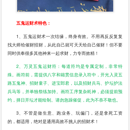
五鬼运财术特色：
1、五鬼运财术一次结缘，终身有效。不用再反反复复
找大师给催财招财，从此自己就可天天给自己催财！但不要
同时供奉很多其他神来一起求财，力专而效精！
2、万灵五鬼运财符：每道符均是专属定制，非常特
殊。画符前，需提供八字和籍贯信息录入符中，开光入灵五
路五鬼神、招财童子、进宝郎君，以及招财兵马、护坛护法
兵马等，并单独祭练加持。画符工序复杂耗神，必须提前预
约，择日开坛才能绘制。请勿急躁催促，此为不恭不敬也。
3、不管是做生意、跑业务、玩偏门，还是拿死工资
的，都适用，绝对是通用高效不挑人的招财术！