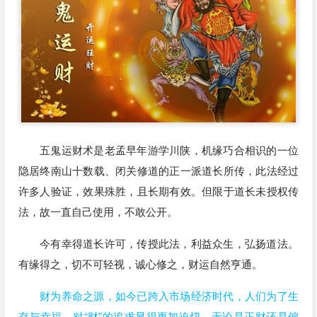
五鬼运财术是老孟早年游学川陕，机缘巧合相识的一位
隐居终南山十数载、闭关修道的正一派道长所传，此法经过
许多人验证，效果殊胜，且长期有效。但限于道长未授权传
法，故一直自己使用，不敢公开。
今有幸得道长许可，传授此法，利益众生，弘扬道法。
有缘得之，切不可轻视，诚心修之，财运自然亨通。
财为养命之源，如今已跨入市场经济时代，人们为了生
存与幸福，对“财”的追求显得更加迫切。无论是正财还是偏