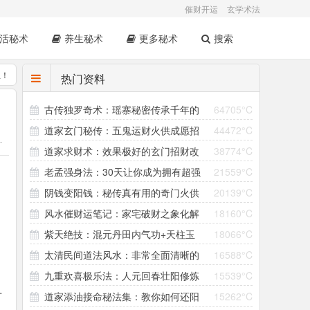
催财开运
玄学术法
活秘术
养生秘术
更多秘术
搜索
息！
热门资料
古传独罗奇术：瑶寨秘密传承千年的
64705°C
道家玄门秘传：五鬼运财火供成愿招
44472°C
壮阳法
-
A
道家求财术：效果极好的玄门招财改
38774°C
财改运术
老孟强身法：30天让你成为拥有超强
21559°C
运秘法
阴钱变阳钱：秘传真有用的奇门火供
20139°C
战斗力的男神！
风水催财运笔记：家宅破财之象化解
18160°C
求财术
紫天绝技：混元丹田内气功+天柱玉
18066°C
及旺财方法
太清民间道法风水：非常全面清晰的
16588°C
门功
九重欢喜极乐法：人元回春壮阳修炼
15539°C
法本
可
道家添油接命秘法集：教你如何还阳
15262°C
秘术