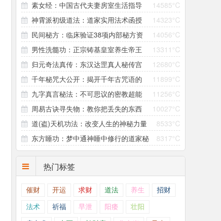
素女经：中国古代夫妻房室生活指导
14585°C
与补亏
神霄派初级道法：道家实用法术函授
14323°C
全书
民间秘方：临床验证38项内部秘方资
14056°C
教学资料
男性洗髓功：正宗铸基皇室养生帝王
13311°C
料大公开
归元奇法真传：东汉达罡真人秘传宫
12680°C
功
千年秘咒大公开：揭开千年古咒语的
11899°C
廷元阳之术
九字真言秘法：不可思议的密教超能
11256°C
秘密
周易古诀寻失物：教你把丢失的东西
10027°C
力咒术
道(盗)天机功法：改变人生的神秘力量
8533°C
找回来！
东方睡功：梦中通神睡中修行的道家秘
8317°C
术
热门标签
催财
开运
求财
道法
养生
招财
法术
祈福
早泄
阳痿
壮阳