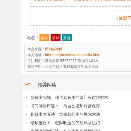
<最新
标签：
催财
求财
开运
本文来源：
民间秘术网
本文地址：
http://minjianmishu.com/mi/54.html
关注我们：
微信搜索“55972203”添加我为好友
版权声明：
如无特别注明,转载请注明本文地址!
推荐阅读
•
阴钱变阳钱：秘传真有用的奇门火供求财术
•
民间补财库秘术：为自己增加财富保障
•
化解太岁五法：拿来就能用的民间术法
•
蜡烛催财术：催财旺运的简易风水法门