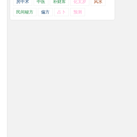
房中术
中医
补财库
化太岁
风水
民间秘方
偏方
占卜
预测