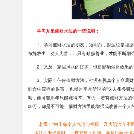
学习九星催财水法的一些说明：
1、学习催财水法的朋友，须明白，财运也是福
布施放生、劝人为善……只有勤修善业，才能不断增
2、又及，家居风水的好坏，也是影响催财效果的
3、实际上任何催财方法，都没有脱离个人命局
到命中应有的财富，也就是平常所说的“失去很多赚钱
助，他可能那年只能赚得20、30万，若有催财方法的催
00万，却是不可能。催财方法虽能增强或改善一个人
老孟：“由于每个人气运与福报、及大运流年不
本法亦无求急财、一夜暴富之作用，实是怕给您泼