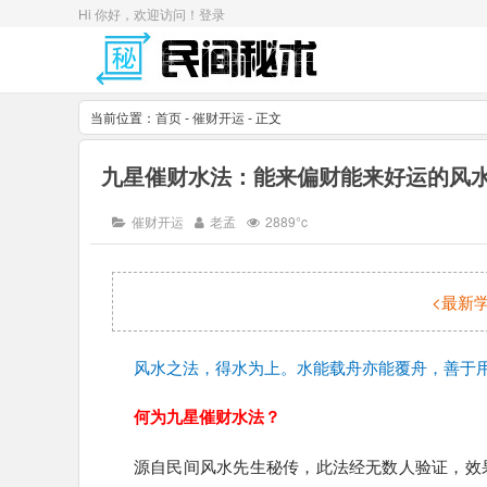
Hi 你好，欢迎访问！
登录
当前位置：
首页
-
催财开运
- 正文
九星催财水法：能来偏财能来好运的风
催财开运
老孟
2889°c
<最新
风水之法，得水为上。水能载舟亦能覆舟，善于
何为九星催财水法？
源自民间风水先生秘传，此法经无数人验证，效