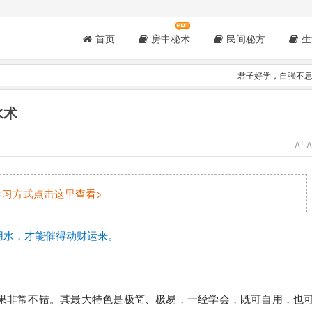
首页
房中秘术
民间秘方
生
君子好学，自强不
水术
+
A
学习方式点击这里查看>
用水，才能催得动财运来。
果非常不错。其最大特色是极简、极易，一经学会，既可自用，也