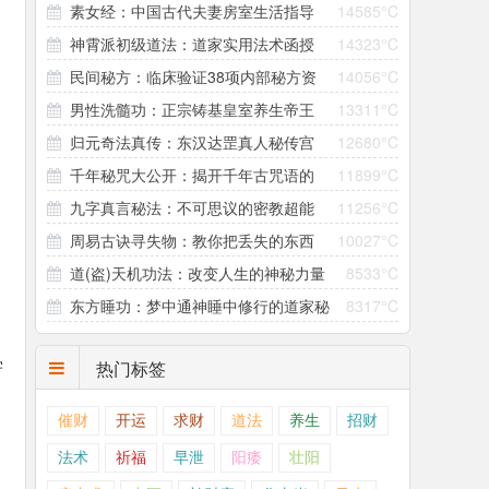
素女经：中国古代夫妻房室生活指导
14585°C
与补亏
神霄派初级道法：道家实用法术函授
14323°C
全书
民间秘方：临床验证38项内部秘方资
14056°C
教学资料
男性洗髓功：正宗铸基皇室养生帝王
13311°C
料大公开
归元奇法真传：东汉达罡真人秘传宫
12680°C
功
千年秘咒大公开：揭开千年古咒语的
11899°C
廷元阳之术
九字真言秘法：不可思议的密教超能
11256°C
秘密
周易古诀寻失物：教你把丢失的东西
10027°C
力咒术
道(盗)天机功法：改变人生的神秘力量
8533°C
找回来！
东方睡功：梦中通神睡中修行的道家秘
8317°C
术
学
热门标签
催财
开运
求财
道法
养生
招财
法术
祈福
早泄
阳痿
壮阳