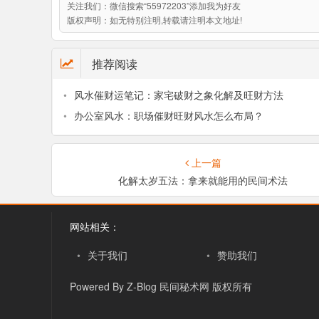
关注我们：
微信搜索“55972203”添加我为好友
版权声明：
如无特别注明,转载请注明本文地址!
推荐阅读
•
风水催财运笔记：家宅破财之象化解及旺财方法
•
办公室风水：职场催财旺财风水怎么布局？
上一篇
化解太岁五法：拿来就能用的民间术法
网站相关：
•
关于我们
•
赞助我们
Powered By Z-Blog
民间秘术网
版权所有