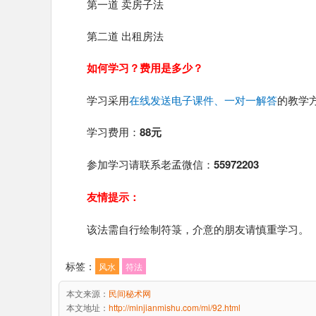
第一道 卖房子法
第二道 出租房法
如何学习？费用是多少？
学习采用
在线发送电子课件、一对一解答
的教学
学习费用：
88元
参加学习请联系老孟微信：
55972203
友情提示：
该法需自行绘制符箓，介意的朋友请慎重学习。
标签：
风水
符法
本文来源：
民间秘术网
本文地址：
http://minjianmishu.com/mi/92.html