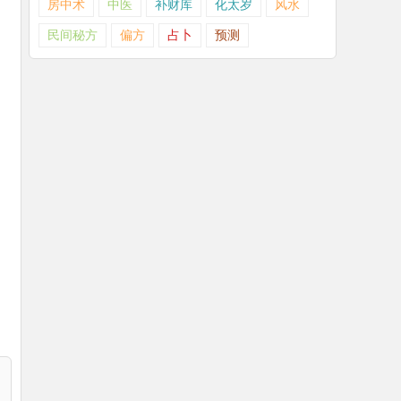
房中术
中医
补财库
化太岁
风水
民间秘方
偏方
占卜
预测