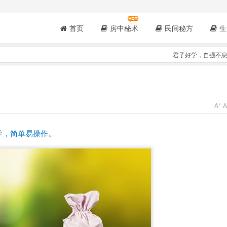
首页
房中秘术
民间秘方
生
君子好学，自强不
+
A
学，简单易操作。