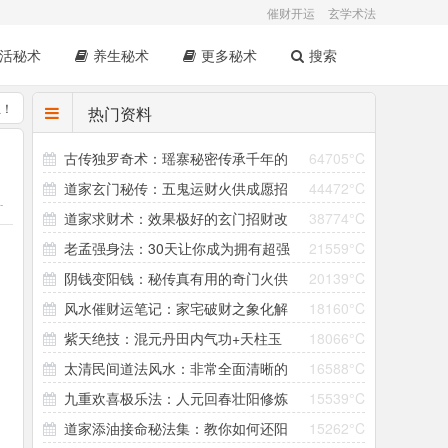
催财开运
玄学术法
活秘术
养生秘术
更多秘术
搜索
息！
热门资料
古传独罗奇术：瑶寨秘密传承千年的
64705°C
道家玄门秘传：五鬼运财火供成愿招
44472°C
壮阳法
-
A
道家求财术：效果极好的玄门招财改
38774°C
财改运术
老孟强身法：30天让你成为拥有超强
21559°C
运秘法
阴钱变阳钱：秘传真有用的奇门火供
20139°C
战斗力的男神！
风水催财运笔记：家宅破财之象化解
18160°C
求财术
紫天绝技：混元丹田内气功+天柱玉
18066°C
及旺财方法
太清民间道法风水：非常全面清晰的
16588°C
门功
九重欢喜极乐法：人元回春壮阳修炼
15539°C
法本
道家添油接命秘法集：教你如何还阳
15262°C
秘术